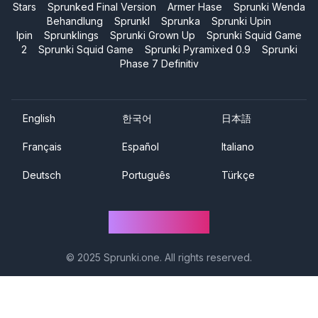
Stars
Sprunked Final Version
Armer Hase
Sprunki Wenda
Behandlung
Sprunkl
Sprunka
Sprunki Upin
Ipin
Sprunklings
Sprunki Grown Up
Sprunki Squid Game
2
Sprunki Squid Game
Sprunki Pyramixed 0.9
Sprunki
Phase 7 Definitiv
English
한국어
日本語
Français
Español
Italiano
Deutsch
Português
Türkçe
Sprunki One
© 2025
Sprunki.one
. All rights reserved.