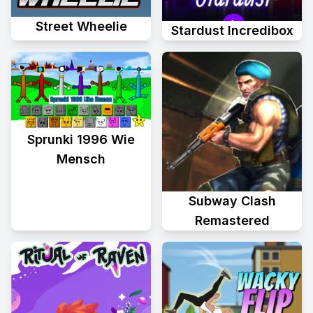
Street Wheelie
Stardust Incredibox
Sprunki 1996 Wie
Mensch
Subway Clash
Remastered