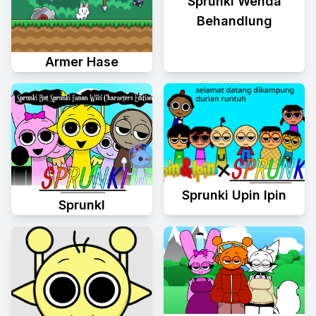
Sprunki Wenda
Behandlung
Armer Hase
Sprunki Upin Ipin
Sprunkl