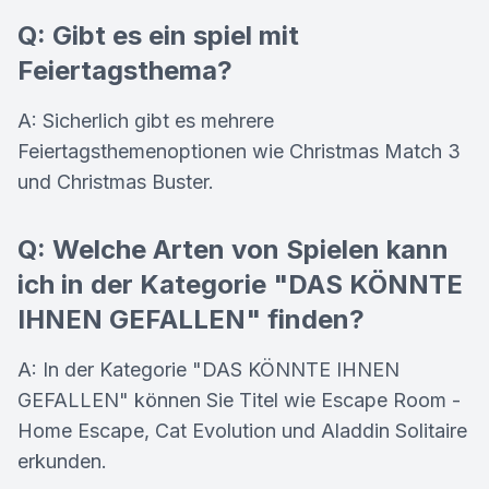
Q: Gibt es ein spiel mit
Feiertagsthema?
A: Sicherlich gibt es mehrere
Feiertagsthemenoptionen wie Christmas Match 3
und Christmas Buster.
Q: Welche Arten von Spielen kann
ich in der Kategorie "DAS KÖNNTE
IHNEN GEFALLEN" finden?
A: In der Kategorie "DAS KÖNNTE IHNEN
GEFALLEN" können Sie Titel wie Escape Room -
Home Escape, Cat Evolution und Aladdin Solitaire
erkunden.