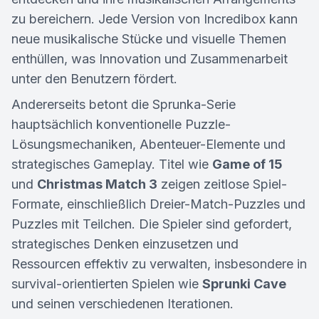
zu bereichern. Jede Version von Incredibox kann
neue musikalische Stücke und visuelle Themen
enthüllen, was Innovation und Zusammenarbeit
unter den Benutzern fördert.
Andererseits betont die Sprunka-Serie
hauptsächlich konventionelle Puzzle-
Lösungsmechaniken, Abenteuer-Elemente und
strategisches Gameplay. Titel wie
Game of 15
und
Christmas Match 3
zeigen zeitlose Spiel-
Formate, einschließlich Dreier-Match-Puzzles und
Puzzles mit Teilchen. Die Spieler sind gefordert,
strategisches Denken einzusetzen und
Ressourcen effektiv zu verwalten, insbesondere in
survival-orientierten Spielen wie
Sprunki Cave
und seinen verschiedenen Iterationen.