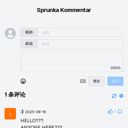
Sprunka Kommentar
昵称
邮箱
0/500
预览
发送
1
条评论
:)
1
2025-08-16
HELLO???
ANYONE HERE???