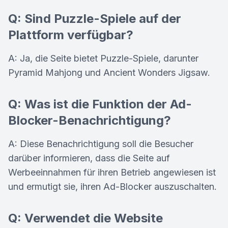
Q: Sind Puzzle-Spiele auf der
Plattform verfügbar?
A: Ja, die Seite bietet Puzzle-Spiele, darunter
Pyramid Mahjong und Ancient Wonders Jigsaw.
Q: Was ist die Funktion der Ad-
Blocker-Benachrichtigung?
A: Diese Benachrichtigung soll die Besucher
darüber informieren, dass die Seite auf
Werbeeinnahmen für ihren Betrieb angewiesen ist
und ermutigt sie, ihren Ad-Blocker auszuschalten.
Q: Verwendet die Website