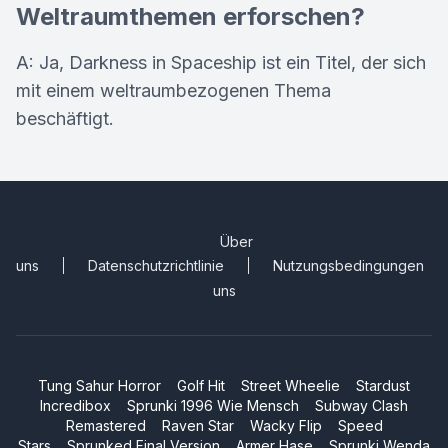
Weltraumthemen erforschen?
A: Ja, Darkness in Spaceship ist ein Titel, der sich
mit einem weltraumbezogenen Thema
beschäftigt.
Über
uns
Datenschutzrichtlinie
Nutzungsbedingungen
uns
Tung Sahur Horror
Golf Hit
Street Wheelie
Stardust
Incredibox
Sprunki 1996 Wie Mensch
Subway Clash
Remastered
Raven Star
Wacky Flip
Speed
Stars
Sprunked Final Version
Armer Hase
Sprunki Wenda