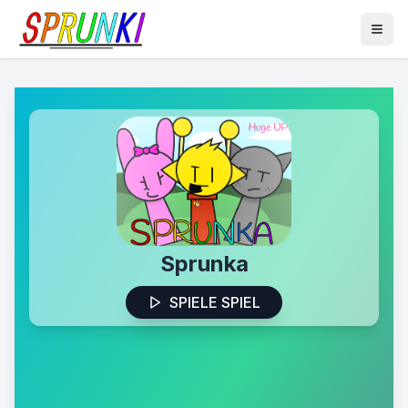
Sprunka
SPIELE SPIEL