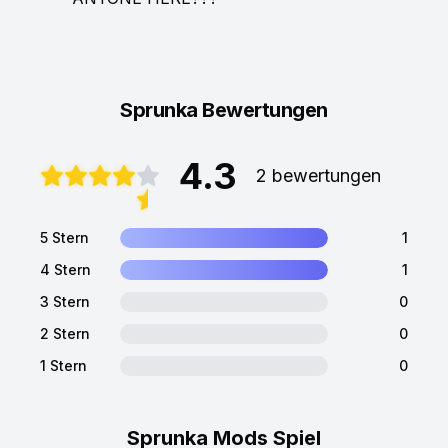
Sprunka Bewertungen
4.3
2 bewertungen
5 Stern
1
4 Stern
1
3 Stern
0
2 Stern
0
1 Stern
0
Sprunka Mods Spiel