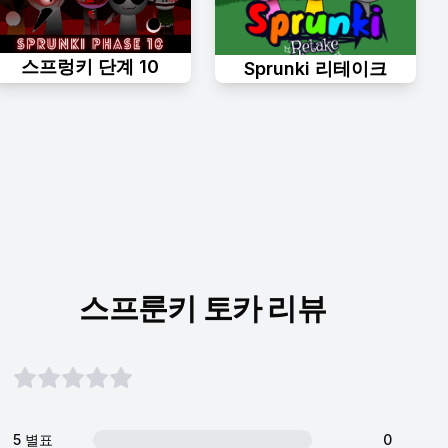
스프렁키 단계 10
Sprunki 리테이크
스프룬키 토카 리뷰
5 별표
0