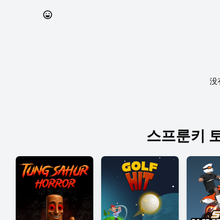
没
스프룬키 토