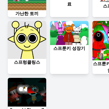
료
스
가난한 토끼
스프룬키 성장기
스프렁클링스
스프룬키