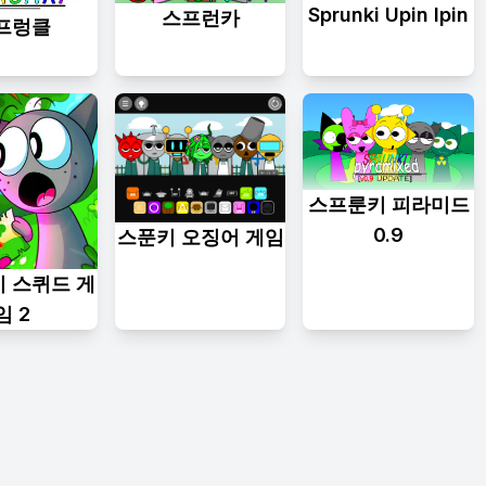
Sprunki Upin Ipin
스프런카
프렁클
스프룬키 피라미드
0.9
스푼키 오징어 게임
 스퀴드 게
임 2