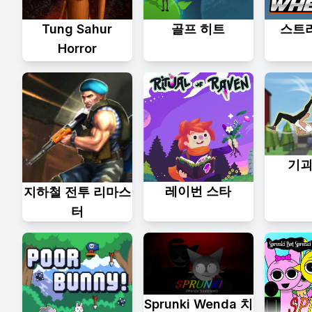
Tung Sahur
골프 히트
스트
Horror
기괴한
레이번 스타
지하철 전투 리마스
터
Sprunki Wenda 치