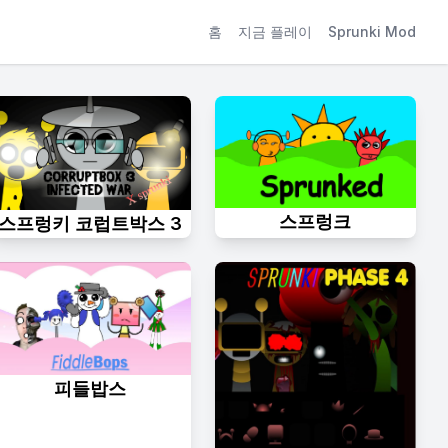
홈
지금 플레이
Sprunki Mod
스프렁크
스프렁키 코럽트박스 3
피들밥스