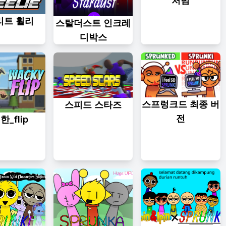
처럼
리트 휠리
스탈더스트 인크레
디박스
스프렁크드 최종 버
스피드 스타즈
전
_flip