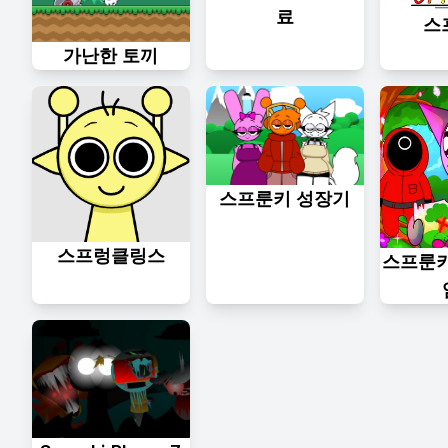
료
스
가난한 토끼
스프룬키 성장기
스프렁클링스
스프룬키