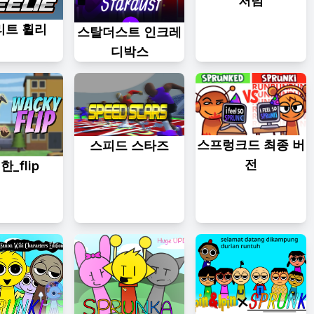
처럼
리트 휠리
스탈더스트 인크레
디박스
스프렁크드 최종 버
스피드 스타즈
전
_flip