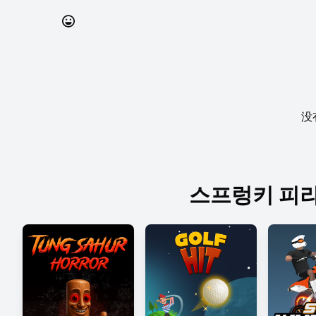
没
스프렁키 피라