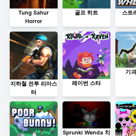
Tung Sahur
골프 히트
스트
Horror
기괴한
레이번 스타
지하철 전투 리마스
터
Sprunki Wenda 치