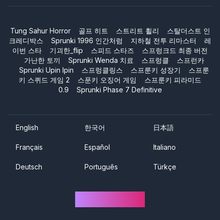
Tung Sahur Horror
골프 히트
스트리트 휠리
스탈더스트 인
크레디박스
Sprunki 1996 인간처럼
지하철 전투 리마스터
레
이번 스타
기괴한_flip
스피드 스타즈
스프렁크드 최종 버전
가난한 토끼
Sprunki Wenda 치료
스프렁클
스프런카
Sprunki Upin Ipin
스프렁클링스
스프룬키 성장기
스프룬
키 스퀴드 게임 2
스푼키 오징어 게임
스프룬키 피라미드
0.9
Sprunki Phase 7 Definitive
English
한국어
日本語
Français
Español
Italiano
Deutsch
Português
Türkçe
Sprunki One