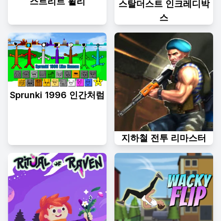
스트리트 휠리
스탈더스트 인크레디박
스
Sprunki 1996 인간처럼
지하철 전투 리마스터