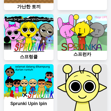
가난한 토끼
스프런카
스프렁클
Sprunki Upin Ipin