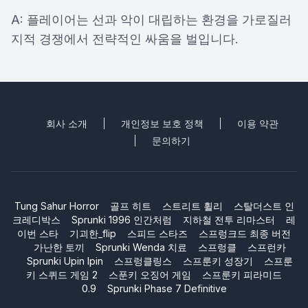
A: 플레이어는 선과 악이 대립하는 환경을 가로질러
지적 경쟁에서 전략적인 싸움을 벌입니다.
회사 소개
개인정보 보호 정책
이용 약관
문의하기
Tung Sahur Horror
골프 히트
스트리트 휠리
스탈더스트 인
크레디박스
Sprunki 1996 인간처럼
지하철 전투 리마스터
레
이번 스타
기괴한_flip
스피드 스타즈
스프렁크드 최종 버전
가난한 토끼
Sprunki Wenda 치료
스프렁클
스프런카
Sprunki Upin Ipin
스프렁클링스
스프룬키 성장기
스프룬
키 스퀴드 게임 2
스푼키 오징어 게임
스프룬키 피라미드
0.9
Sprunki Phase 7 Definitive