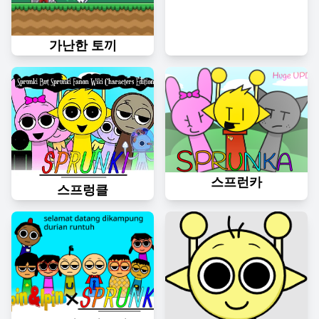
가난한 토끼
스프런카
스프렁클