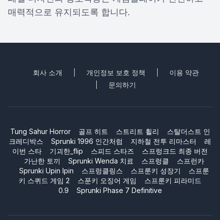
매력적으로 유지되도록 합니다.
회사 소개
개인정보 보호 정책
이용 약관
문의하기
Tung Sahur Horror
골프 히트
스트리트 휠리
스탈더스트 인
크레디박스
Sprunki 1996 인간처럼
지하철 전투 리마스터
레
이번 스타
기괴한_flip
스피드 스타즈
스프렁크드 최종 버전
가난한 토끼
Sprunki Wenda 치료
스프렁클
스프런카
Sprunki Upin Ipin
스프렁클링스
스프룬키 성장기
스프룬
키 스퀴드 게임 2
스푼키 오징어 게임
스프룬키 피라미드
0.9
Sprunki Phase 7 Definitive