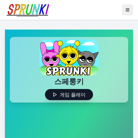
스페룽키
게임 플레이