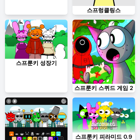
스프렁클링스
스프룬키 성장기
스프룬키 스퀴드 게임 2
스프룬키 피라미드 0.9