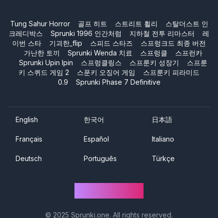
Tung Sahur Horror
골프 히트
스트리트 휠리
스탈더스트 인
크레디박스
Sprunki 1996 인간처럼
지하철 전투 리마스터
레
이번 스타
기괴한_flip
스피드 스타즈
스프렁크드 최종 버전
가난한 토끼
Sprunki Wenda 치료
스프렁클
스프런카
Sprunki Upin Ipin
스프렁클링스
스프룬키 성장기
스프룬
키 스퀴드 게임 2
스푼키 오징어 게임
스프룬키 피라미드
0.9
Sprunki Phase 7 Definitive
English
한국어
日本語
Français
Español
Italiano
Deutsch
Português
Türkçe
Sprunki One
© 2025
Sprunki.one
. All rights reserved.