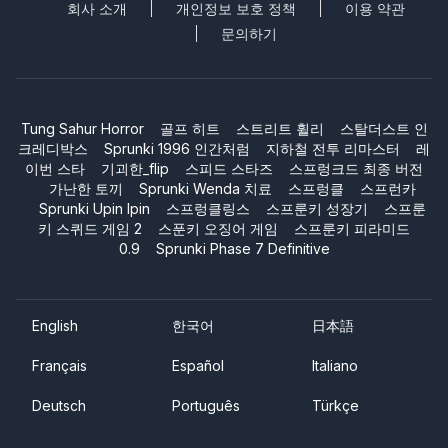
회사 소개
개인정보 보호 정책
이용 약관
문의하기
Tung Sahur Horror
골프 히트
스트리트 휠리
스탈더스트 인
크레디박스
Sprunki 1996 인간처럼
지하철 전투 리마스터
레
이번 스타
기괴한_flip
스피드 스타즈
스프렁크드 최종 버전
가난한 토끼
Sprunki Wenda 치료
스프렁클
스프런카
Sprunki Upin Ipin
스프렁클링스
스프룬키 성장기
스프룬
키 스퀴드 게임 2
스푼키 오징어 게임
스프룬키 피라미드
0.9
Sprunki Phase 7 Definitive
English
한국어
日本語
Français
Español
Italiano
Deutsch
Português
Türkçe