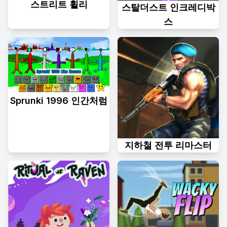
스트리트 휠리
스탈더스트 인크레디박
스
Sprunki 1996 인간처럼
지하철 전투 리마스터