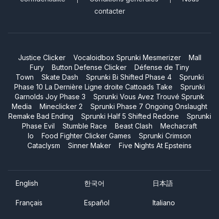
contacter
Justice Clicker
Vocaloidbox Sprunki Mesmerizer
Mall
Fury
Button Defense Clicker
Défense de Tiny
Town
Skate Dash
Sprunki Bi Shifted Phase 4
Sprunki
Phase 10 La Dernière Ligne droite Cattoads Take
Sprunki
Garnolds Joy Phase 3
Sprunki Vous Avez Trouvé Sprunk
Media
Mineclicker 2
Sprunki Phase 7 Ongoing Onslaught
Remake Bad Ending
Sprunki Half 5 Shifted Redone
Sprunki
Phase Evil
Stumble Race
Beast Clash
Mechacraft
Io
Food Fighter Clicker Games
Sprunki Crimson
Cataclysm
Sinner Maker
Five Nights At Epsteins
English
한국어
日本語
Français
Español
Italiano