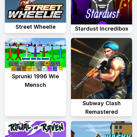
Street Wheelie
Stardust Incredibox
Sprunki 1996 Wie
Mensch
Subway Clash
Remastered