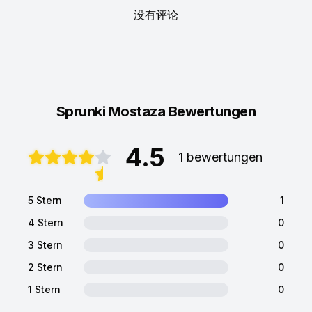
没有评论
Sprunki Mostaza Bewertungen
4.5
1 bewertungen
5 Stern
1
4 Stern
0
3 Stern
0
2 Stern
0
1 Stern
0