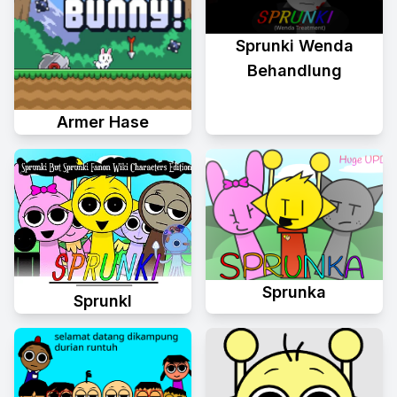
Sprunki Wenda
Behandlung
Armer Hase
Sprunka
Sprunkl