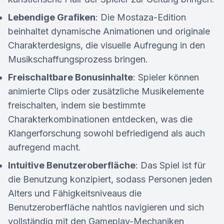
Lebendige Grafiken
: Die Mostaza-Edition
beinhaltet dynamische Animationen und originale
Charakterdesigns, die visuelle Aufregung in den
Musikschaffungsprozess bringen.
Freischaltbare Bonusinhalte
: Spieler können
animierte Clips oder zusätzliche Musikelemente
freischalten, indem sie bestimmte
Charakterkombinationen entdecken, was die
Klangerforschung sowohl befriedigend als auch
aufregend macht.
Intuitive Benutzeroberfläche
: Das Spiel ist für
die Benutzung konzipiert, sodass Personen jeden
Alters und Fähigkeitsniveaus die
Benutzeroberfläche nahtlos navigieren und sich
vollständig mit den Gameplay-Mechaniken