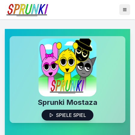
Sprunki Mostaza
SPIELE SPIEL