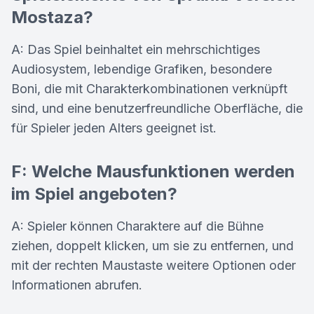
Mostaza?
A: Das Spiel beinhaltet ein mehrschichtiges
Audiosystem, lebendige Grafiken, besondere
Boni, die mit Charakterkombinationen verknüpft
sind, und eine benutzerfreundliche Oberfläche, die
für Spieler jeden Alters geeignet ist.
F: Welche Mausfunktionen werden
im Spiel angeboten?
A: Spieler können Charaktere auf die Bühne
ziehen, doppelt klicken, um sie zu entfernen, und
mit der rechten Maustaste weitere Optionen oder
Informationen abrufen.