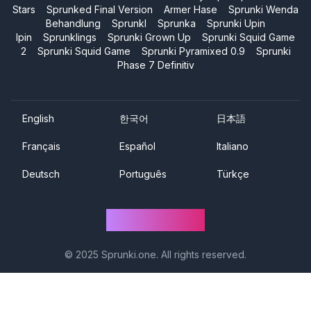
Stars
Sprunked Final Version
Armer Hase
Sprunki Wenda
Behandlung
Sprunkl
Sprunka
Sprunki Upin
Ipin
Sprunklings
Sprunki Grown Up
Sprunki Squid Game
2
Sprunki Squid Game
Sprunki Pyramixed 0.9
Sprunki
Phase 7 Definitiv
English
한국어
日本語
Français
Español
Italiano
Deutsch
Português
Türkçe
Sprunki One
© 2025
Sprunki.one
. All rights reserved.