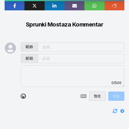
Sprunki Mostaza Kommentar
昵称
邮箱
0/500
预览
发送