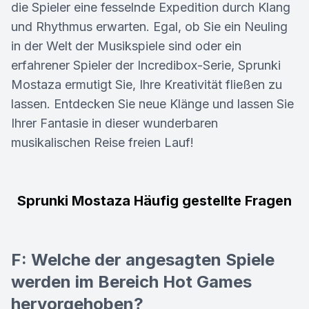
die Spieler eine fesselnde Expedition durch Klang
und Rhythmus erwarten. Egal, ob Sie ein Neuling
in der Welt der Musikspiele sind oder ein
erfahrener Spieler der Incredibox-Serie, Sprunki
Mostaza ermutigt Sie, Ihre Kreativität fließen zu
lassen. Entdecken Sie neue Klänge und lassen Sie
Ihrer Fantasie in dieser wunderbaren
musikalischen Reise freien Lauf!
Sprunki Mostaza Häufig gestellte Fragen
F: Welche der angesagten Spiele
werden im Bereich Hot Games
hervorgehoben?