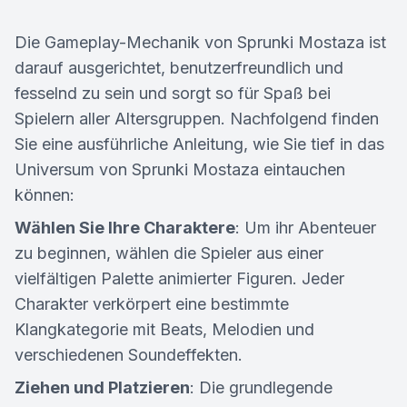
Die Gameplay-Mechanik von Sprunki Mostaza ist
darauf ausgerichtet, benutzerfreundlich und
fesselnd zu sein und sorgt so für Spaß bei
Spielern aller Altersgruppen. Nachfolgend finden
Sie eine ausführliche Anleitung, wie Sie tief in das
Universum von Sprunki Mostaza eintauchen
können:
Wählen Sie Ihre Charaktere
: Um ihr Abenteuer
zu beginnen, wählen die Spieler aus einer
vielfältigen Palette animierter Figuren. Jeder
Charakter verkörpert eine bestimmte
Klangkategorie mit Beats, Melodien und
verschiedenen Soundeffekten.
Ziehen und Platzieren
: Die grundlegende