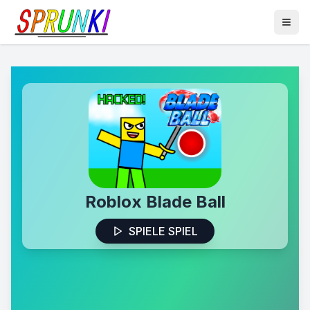
Roblox Blade Ball
SPIELE SPIEL