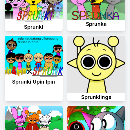
Sprunka
Sprunkl
Sprunki Upin Ipin
Sprunklings