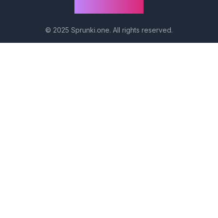
Sprunki One
© 2025
Sprunki.one
. All rights reserved.