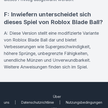
F: Inwiefern unterscheidet sich
dieses Spiel von Roblox Blade Ball?
A: Diese Version stellt eine modifizierte Variante
von Roblox Blade Ball dar und bietet
Verbesserungen wie Supergeschwindigkeit,
höhere Sprünge, unbegrenzte Fähigkeiten,
unendliche Münzen und Unverwundbarkeit.
Weitere Anweisungen finden sich im Spiel.
Über
uns
Datenschutzrichtlinie
Nutzungsbedingungen