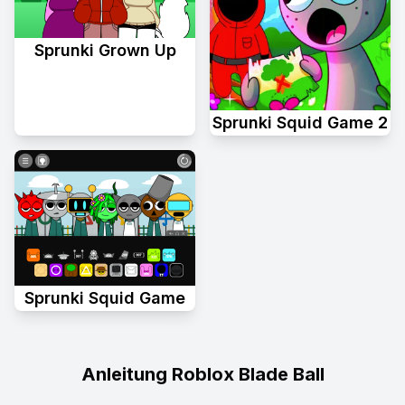
Sprunki Grown Up
Sprunki Squid Game 2
Sprunki Squid Game
Anleitung Roblox Blade Ball