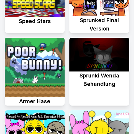
Sprunked Final
Speed Stars
Version
Sprunki Wenda
Behandlung
Armer Hase