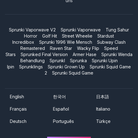
uns
Sprunki Vaporwave V2
Sprunki Vaporwave
Tung Sahur
Horror
Golf Hit
Street Wheelie
Stardust
Incredibox
Sprunki 1996 Wie Mensch
Subway Clash
Remastered
Raven Star
Wacky Flip
Speed
Stars
Sprunked Final Version
Armer Hase
Sprunki Wenda
Behandlung
Sprunkl
Sprunka
Sprunki Upin
Ipin
Sprunklings
Sprunki Grown Up
Sprunki Squid Game
2
Sprunki Squid Game
English
한국어
日本語
Français
Español
Italiano
Deutsch
Português
Türkçe