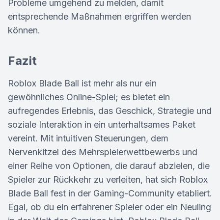
Probleme umgehend zu melden, damit
entsprechende Maßnahmen ergriffen werden
können.
Fazit
Roblox Blade Ball ist mehr als nur ein
gewöhnliches Online-Spiel; es bietet ein
aufregendes Erlebnis, das Geschick, Strategie und
soziale Interaktion in ein unterhaltsames Paket
vereint. Mit intuitiven Steuerungen, dem
Nervenkitzel des Mehrspielerwettbewerbs und
einer Reihe von Optionen, die darauf abzielen, die
Spieler zur Rückkehr zu verleiten, hat sich Roblox
Blade Ball fest in der Gaming-Community etabliert.
Egal, ob du ein erfahrener Spieler oder ein Neuling