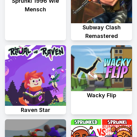
Sprunki 1996 Wie
Mensch
Subway Clash
Remastered
Wacky Flip
Raven Star